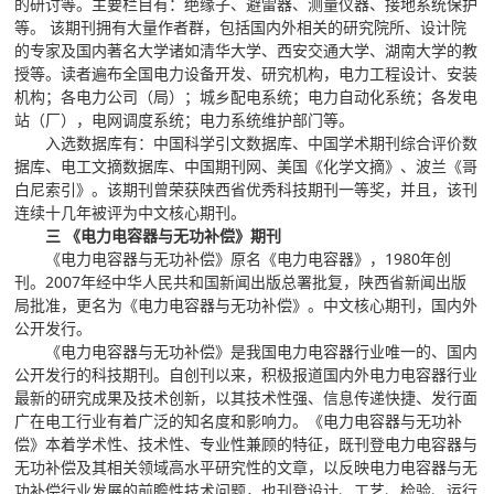
的研讨等。主要栏目有：绝缘子、避雷器、测量仪器、接地系统保护
等。 该期刊拥有大量作者群，包括国内外相关的研究院所、设计院
的专家及国内著名大学诸如清华大学、西安交通大学、湖南大学的教
授等。读者遍布全国电力设备开发、研究机构，电力工程设计、安装
机构；各电力公司（局）；城乡配电系统；电力自动化系统；各发电
站（厂），电网调度系统；电力系统维护部门等。
入选数据库有：中国科学引文数据库、中国学术期刊综合评价数
据库、电工文摘数据库、中国期刊网、美国《化学文摘》、波兰《哥
白尼索引》。该期刊曾荣获陕西省优秀科技期刊一等奖，并且，该刊
连续十几年被评为中文核心期刊。
三 《电力电容器与无功补偿》期刊
《电力电容器与无功补偿》原名《电力电容器》，1980年创
刊。2007年经中华人民共和国新闻出版总署批复，陕西省新闻出版
局批准，更名为《电力电容器与无功补偿》。中文核心期刊，国内外
公开发行。
《电力电容器与无功补偿》是我国电力电容器行业唯一的、国内
公开发行的科技期刊。自创刊以来，积极报道国内外电力电容器行业
最新的研究成果及技术创新，以其技术性强、信息传递快捷、发行面
广在电工行业有着广泛的知名度和影响力。《电力电容器与无功补
偿》本着学术性、技术性、专业性兼顾的特征，既刊登电力电容器与
无功补偿及其相关领域高水平研究性的文章，以反映电力电容器与无
功补偿行业发展的前瞻性技术问题，也刊登设计、工艺、检验、运行