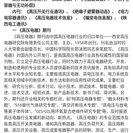
容器与无功补偿》
内刊：《高压开关行业通讯》、《绝缘子避雷器动态》、《电力
电容器通讯》、《高压电器技术信息》 、 《输变电信息报》、《陕
西电工通讯》
一 《高压电器》期刊
《高压电器》期刊由中国高压电器行业的归口单位——西安高压
电器研究院有限责任公司主管、主办，1958年创刊，刊名由当时的
人大常委会副委员长、中国科学院院长郭沫若同志亲笔题写。《高压
电器》对国内外公开发行，是我国高压电器行业具有权威性的国家级
刊物，它立足于高压电器行业，同时为致力于高压电器研究、开发、
制造和使用的专业技术人员提供最新的技术资讯服务，具有较高的技
术水平和专业知名度。主要报道高压电器、高电压技术、电力系统及
其相关领域中的新技术、新方法和新的应用性研究成果。主要栏目
有：研究与分析、技术讨论、设计技术、测试技术、智能电器、综
述、技术交流、经验点滴、新产品新技术、新书介绍、简讯等。另
外，期刊还开设相关的专题栏目，如“特高压电器专题”、“触头材料专
题”、“SF6替代气体研究专题”、“真空开断技术专题”、“高电压与放电
等离子体传体”、“GIS/GIL用环氧复合绝缘件研究专题”等，及时报道
高压电器行业发展的新动向、新热点。《高压电器》的专业范围涉及
各类高压开关类电器，诸如高压断路器、高压负荷开关、高压熔断
器、高压开关设备、高压成套电器等产品的研制、测试、生产、运行