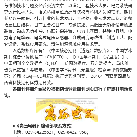
与维修技术问题及经验交流文章，以满足工程技术人员、电力系统研
究运行维护人员、相关科研单位及高等院校等科研人员的需求。期刊
长期以来跟踪、引导行业的技术发展，并根据行业技术发展及时调整
拓展栏目结构，目前主要栏目有：专题综述、高低压无功补偿与滤波
装置、动态无功补偿、串联补偿装置、电力电容器、特种电容器、电
力电子电容器、电容式电压互感器、介质研究与改进、制造工艺、配
套设备、系统应用研究、清洁能源领域应用技术等。
入选数据库库有：《中国核心期刊（遴选）数据库》、中国学术
期刊综合评价数据库（CAJCED）、《中国学术期刊（光盘版）》、
中国期刊全文数据库（CJFD）、知网数据库、万方数据库、重庆维
普资讯数据库等收录。《中国学术期刊（光盘版）检索与评价数据规
范》首届《CAJ—CD规范》执行优秀期刊奖， 2016年再获第四届陕
西省科技期刊优秀期刊奖。
各期刊详细介绍及投稿指南请登录期刊网页进行了解或打电话咨
询。
●
《高压电器》编辑部联系方式：
电话：029-84225621；029-84221958；