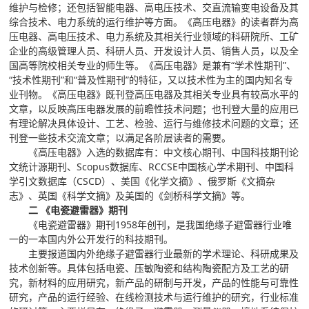
维护与检修；还包括智能电器、高电压技术、交直流输变电设备及其
综合技术、电力系统的运行维护等方面。《高压电器》的读者群为高
压电器、高电压技术、电力系统及其相关行业领域的科研院所、工矿
企业的高级管理人员、科研人员、开发设计人员、销售人员，以及全
国高等院校相关专业的师生等。《高压电器》是兼有“学术性期刊”、
“技术性期刊”和“普及性期刊”的特征，又以技术性为主的国内知名专
业刊物。《高压电器》既刊登高压电器及其相关专业具有较高水平的
文章，以反映高压电器发展的前瞻性技术问题；也刊登大量的应用已
有理论解决具体设计、工艺、检验、运行与维修技术问题的文章；还
刊登一些技术交流文章；以满足各阶层读者的需要。
《高压电器》入选的数据库有：中文核心期刊、中国科技期刊论
文统计源期刊、Scopus数据库、RCCSE中国核心学术期刊、中国科
学引文数据库（CSCD）、美国《化学文摘》、俄罗斯《文摘杂
志》、英国《科学文摘》及美国的《剑桥科学文摘》等。
二 《电瓷避雷器》期刊
《电瓷避雷器》期刊1958年创刊，是我国绝缘子避雷器行业唯
一的一本国内外公开发行的科技期刊。
主要报道国内外绝缘子避雷器行业最新的学术理论、科研成果及
技术创新等。具体包括电瓷、压敏陶瓷和结构陶瓷配方及工艺的研
究，新材料的应用研究，新产品的研制与开发，产品的性能与可靠性
研究，产品的运行经验、在线检测技术与运行维护的研究，行业标准