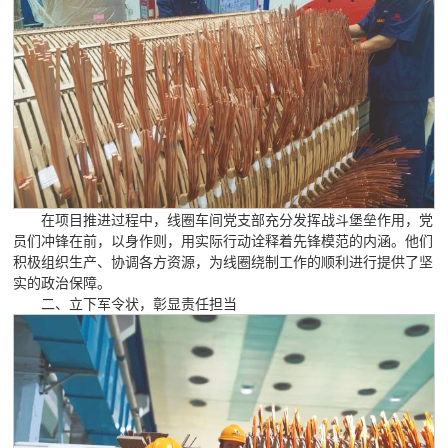
在项目推进过程中，线圈车间党支部充分发挥战斗堡垒作用，党
员们冲锋在前，以身作则，用实际行动诠释着先锋模范的内涵。他们
积极组织生产、协调各方资源，为线圈绕制工作的顺利进行提供了坚
实的政治保障。
二、立下军令状，彰显责任担当