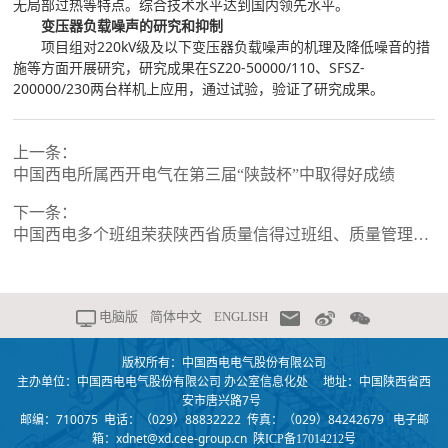
无局部过热等特点。综合技术水平达到国内领先水平。
变压器负载噪声的研究和抑制
项目组对220kV级及以下变压器负载噪声的机理及降低噪音的措
施等方面开展研究，研究成果在SZ20-50000/110、SFSZ-
200000/230两台样机上应用，通过试验，验证了研究成果。
上一条：
中国西电所属西开电气在第三届“陕鼓杯”中取得好成绩
下一条：
中国西电多个班组荣获陕西省质量信得过班组、质量管理小组成果一、二、三等奖
电脑版
简体中文
ENGLISH
版权所有：中国西电电气股份有限公司
主办单位：中国西电电气股份有限公司 办公室信息化处 地址：中国陕西省西
安市唐兴路7号
邮编：710075 电话：（029）88832222 传真：（029）84242679 电子邮
箱：xdnet@xd.cee-group.cn
陕ICP备17014212号