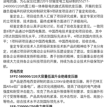
调电抗器、为石家庄红旗220千伏输变电工程研制的SSZ11-
240000/220内置三相一体串联电抗器式高阻抗变压器、开展的变压
器负载噪声的研究和抑制研究等9项研发项目进行了鉴定和验收。
鉴定会上，项目组负责人汇报了项目研究成果，鉴定专家对项目
的立项背景、技术路线、最终成果等方面进行了详细询问。
经鉴定委员会认真评议和讨论，形成了验收及鉴定意见。一致同
意8项产品通过中国西电集团、中国西电技术鉴定和项目验收，其中
2项达到国际领先水平，2项达到国际先进水平，4项达到国内领先水
平；1项科研项目通过中国西电集团、中国西电验收，验收合格。
鉴定专家对技术人员积极研发新技术新产品的精神给予了充分肯
定，对通过项目研究推动企业科研队伍建设提出了建议。变压器事业
部各企业将继续发扬积极进取、勇于创新的精神，变压器事业部也将
继续大力支持各企业科技项目的开展，持续为各企业技术升级保驾护
航。
西电西变
SFPZ-580000/220大容量低温升全绝缘变压器
该产品是西电西变研制的首台220kV全绝缘变压器，用于巴林王
国Alba铝厂自备电厂。通过优化线圈结构，提高了绕组的电气绝缘
强度和耐受冲击能力，攻克了热点温升限值等苛刻要求、变压器外形
尺寸受限等难题。产品具有结构紧凑、抗冲击性好、温升低、局放小
等特点。综合技术水平达到国际领先水平。
SFP-720000/750电力变压器