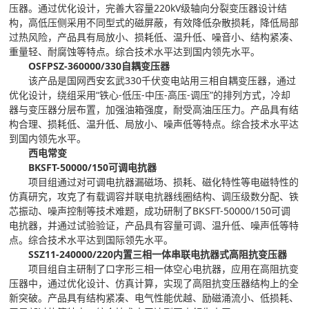
压器。通过优化设计，完善大容量220kV级轴向分裂变压器设计结
构，高低压侧采用不同型式的磁屏蔽，有效降低杂散损耗，降低局部
过热风险，产品具有局放小、损耗低、温升低、噪音小、结构紧凑、
重量轻、耐腐蚀等特点。综合技术水平达到国内领先水平。
OSFPSZ-360000/330自耦变压器
该产品是国网西安玄武330千伏变电站用三相自耦变压器，通过
优化设计，绕组采用“铁心-低压-中压-高压-调压”的排列方式，冷却
器与变压器分层布置，加强油箱强度，耐受高油压压力。产品具有结
构合理、损耗低、温升低、局放小、噪声低等特点。综合技术水平达
到国内领先水平。
西电常变
BKSFT-50000/150可调电抗器
项目组通过对可调电抗器漏磁场、损耗、磁化特性等电磁特性的
仿真研究，攻克了有载调容并联电抗器线圈结构、调压级数分配、铁
芯振动、噪声控制等技术难题，成功研制了BKSFT-50000/150可调
电抗器，并通过试验验证，产品具有容量可调、温升低、噪声低等特
点。综合技术水平达到国际领先水平。
SSZ11-240000/220内置三相一体串联电抗器式高阻抗变压器
项目组自主研制了口字形三相一体空心电抗器，应用在高阻抗变
压器中，通过优化设计、仿真计算，实现了高阻抗变压器结构上的全
新突破。产品具有结构紧凑、电气性能优越、励磁涌流小、低损耗、