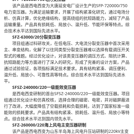
该产品是西电西变为大唐延安电厂设计生产的SFP-720000/750
电力变压器。为满足运输要求，开展了结构紧凑化研究，通过电场分
析、仿真计算，优化绝缘结构，提高绕组的抗短路能力，减轻了产品
运输重量。产品具有损耗低、局放小、温升低、节能环保等特点。综
合技术水平达到国际先进水平。
SFZ-63000/20分裂变压器
项目组通过科研攻关，在低电压、大电流分裂变压器中首次采用
主、串变结构，化解了以往同类型分裂变压器难以选择有载调压开关
型式的难题。经过优化设计，对该类变压器的调压方式、阻抗计算、
抗短路能力等方面进行了深入的研究，形成了完善的设计方案，产品
通过试验验证，各项指标满足技术要求。具有结构紧凑、调压便利、
温升低、局放小、可靠性高等特点。综合技术水平达到国际先进水
平。
SFSZ-240000/220一级能效变压器
是西电西变研制的首台SFSZ-240000/220一级能效变压器。项目
组通过优化设计和仿真校核，选择合理的磁密、电密，并对磁屏蔽进
行了改进，大幅度降低了空载损耗和负载损耗，达到了国家标准一级
能效的损耗要求。产品具有结构紧凑、损耗低、温升低、局放小等特
点。综合技术水平达到国内领先水平。
SFZ-260000/220海上风电主变压器研制
该产品是西电西变为山东半岛海上风电升压站研制的220kV主变