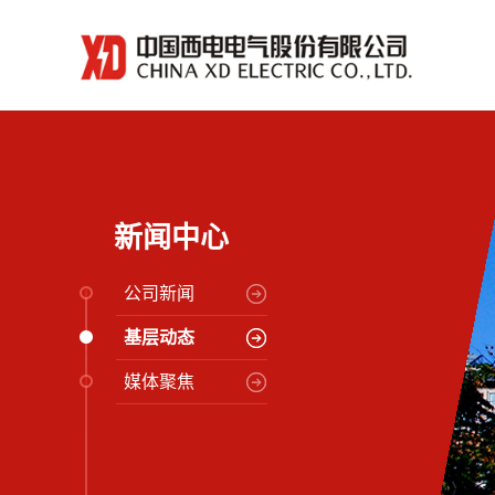
新闻中心
公司新闻
基层动态
媒体聚焦