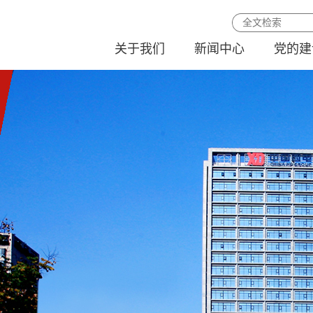
关于我们
新闻中心
党的建
公司简介
公司新闻
新思想新实践
核心业务
公司资料
组织机构
管理团队
基层动态
旗帜领航
全球市场
公司治理
发展历程
奖项荣誉
媒体聚焦
党徽闪耀
系统解决方案
财务摘要
党建平台
公司公告
来访预约