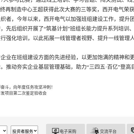
电气377人参与比赛，通过线上培训、学习答题、闯关测试
最终再制造中心王超获得此次大赛的三等奖，西开电气荣
组织者，今年以来，西开电气以加强班组建设工作，提升
，先后组织开展了“筑基计划”班组长能力提升系列培训
进行强化培训，以此拓展一线管理者视野、提升一线管理
秀企业在班组建设方面的先进经验，以更加饱满的精神和
。推动夯实企业基层管理基础，助力“三四五·百亿”登高
搏奋斗，向年度任务攻坚冲刺！
研发项目第二次鉴定验收会
电子采购
交流平台